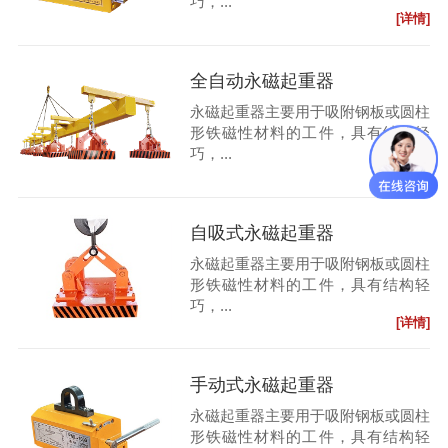
巧，...
[详情]
全自动永磁起重器
永磁起重器主要用于吸附钢板或圆柱
形铁磁性材料的工件，具有结构轻
巧，...
[详情]
自吸式永磁起重器
永磁起重器主要用于吸附钢板或圆柱
形铁磁性材料的工件，具有结构轻
巧，...
[详情]
手动式永磁起重器
永磁起重器主要用于吸附钢板或圆柱
形铁磁性材料的工件，具有结构轻