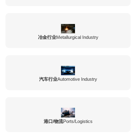
冶金行业
Metallurgical Industry
汽车行业
Automotive Industry
港口/物流
Ports/Logistics