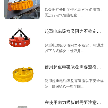
除铁器在长时间停机后再次使用前，
需进行电气性能检查，...
起重电磁吸盘吸附力不稳定如何解决？
起重电磁吸盘吸附力不稳定，可通过
以下方式解决：检查并...
使用起重电磁吸盘需要遵循哪些安全规范？
使用起重电磁吸盘需遵循以下安全规
范：确保吸盘平整牢固...
在使用磁力模板时需要注意哪些安全问题？