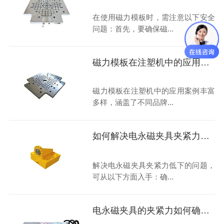
在使用磁力模板时，需注意以下安全
问题：首先，要确保磁...
磁力模板在注塑机中的应用案例有哪些？
磁力模板在注塑机中的应用案例丰富
多样，涵盖了不同品牌...
如何解决电永磁夹具夹紧力低下的问题？
解决电永磁夹具夹紧力低下的问题，
可从以下方面入手：确...
电永磁夹具的夹紧力如何确定？