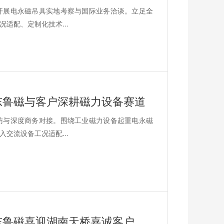
部开展电永磁吊具实地考察与国际业务洽谈。立足全
适配、定制化技术...
山东鲁磁与客户深耕磁力设备赛道
走访与深度商务对接。围绕工业磁力设备起重电永磁
交流设备工况适配...
2026年6月30日聚力深耕制造业！山东鲁磁喜迎湖南天桥嘉诚客户到访，双向赋能共赢发展