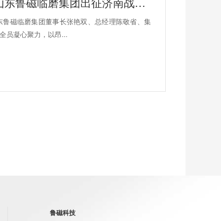
聚力争霸勇争先，同心冲刺创佳绩！山东鲁磁临磨集团出征济南战区牛商争霸赛
山东鲁磁临磨集团董事长张艳双、总经理陈敬省、集
员凝心聚力，以昂...
鲁磁科技