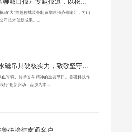
创新驱动提质增效｜山东鲁磁科技获《聊城日报》专题报道，以核心技术引领磁力吊具产业升级
撬动“大”跨越聊城装备制造增速强势领跑》，将山
司技术创新成果、...
建军节致敬坚守-鲁磁科技依托起重电永磁吊具硬核实力，致敬坚守聚力实业强国
铁血军魂、传承奋斗精神的重要节日。鲁磁科技作
行“创新驱动、品质为本...
山东鲁磁接待南通客户