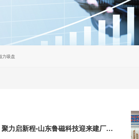
磁力吸盘
十八载笃行筑梦 聚力启新程-山东鲁磁科技迎来建厂18周年庆典