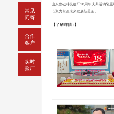
山东鲁磁科技建厂18周年庆典活动隆
常见
心聚力擘画未来发展新蓝图。
问答
【了解详情+】
合作
客户
实时
验厂