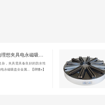
车削加工的理想夹具电永磁吸盘全金属防水结构优势尽显
复杂，夹具需具备良好的防水性
电永磁吸盘全金属...
【详情+】