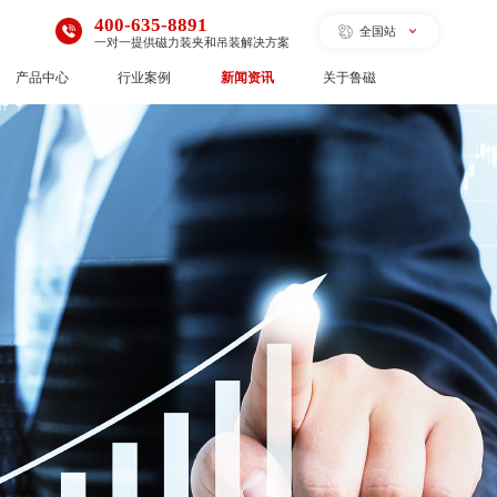
400-635-8891
全国站
一对一提供磁力装夹和吊装解决方案
产品中心
行业案例
新闻资讯
关于鲁磁