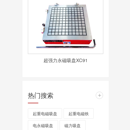
超强力永磁吸盘XC91
热门搜索
+
起重电磁吸盘
起重电磁铁
电永磁吸盘
磁力吸盘